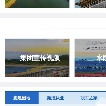
集团宣传视频
水
党建园地
廉洁从业
职工之家