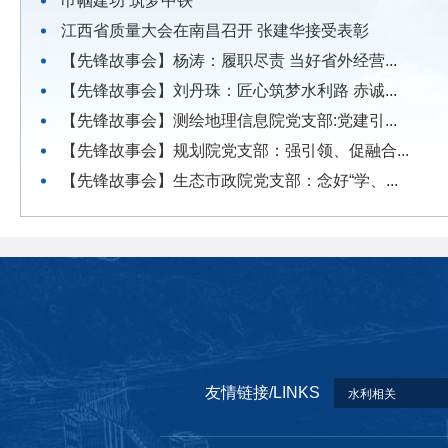
巾帼建功 筑梦中铁
江西省质量大会在南昌召开 张建华接受表彰
【先锋故事会】杨涛：履职尽责 当好省外经营...
【先锋故事会】刘丹珠：匠心筑梦水利路 赤诚...
【先锋故事会】测绘地理信息院党支部:党建引...
【先锋故事会】规划院党支部：强引领、促融合...
【先锋故事会】生态市政院党支部：念好“学、...
友情链接/LINKS