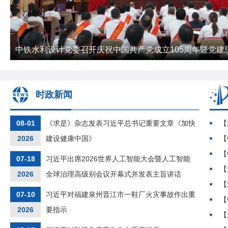
中铁水利设计党委召开庆祝中国共产党成立105周年暨党建思想
时政新闻
08-01
《求是》杂志发表习近平总书记重要文章《加快
【
2026
建设健康中国》
【
【
07-18
习近平出席2026世界人工智能大会暨人工智能
【
2026
全球治理高级别会议开幕式并发表主旨讲话
【
07-10
习近平对福建泉州晋江市一鞋厂火灾事故作出重
【
2026
要指示
【